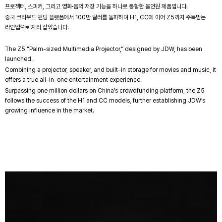
프로젝터, 스피커, 그리고 영화·음악 저장 기능을 하나로 통합한 올인원 제품입니다.
중국 크라우드 펀딩 플랫폼에서 100만 달러를 돌파하며 H1, CC에 이어 Z5까지 주목받는
라인업으로 자리 잡았습니다.
The Z5 “Palm-sized Multimedia Projector,” designed by JDW, has been
launched.
Combining a projector, speaker, and built-in storage for movies and music, it
offers a true all-in-one entertainment experience.
Surpassing one million dollars on China’s crowdfunding platform, the Z5
follows the success of the H1 and CC models, further establishing JDW’s
growing influence in the market.