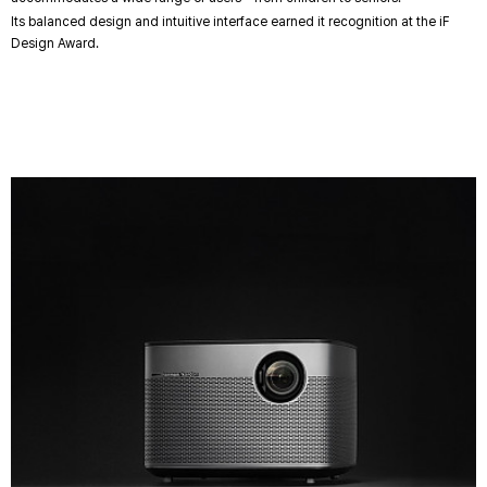
Its balanced design and intuitive interface earned it recognition at the iF
Design Award.