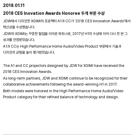
2018.01.11
2018 CES Inovation Awards Honoree 두개 부문 수상
JDW에서 디자인한 XGIMI의 프로젝터 A1과 CC가 ‘2018 CES Innovation Awards’에서
혁신상을 수상했습니다.
JDW와 XGIMI는 꾸준한 협업을 이어온 파트너로, 2017년 H1의 수상에 이어 다시 한 번 그
성과를 인정받았습니다.
A1과 CC는 High Performance Home Audio/Video Product 부문에서 기술과
디자인의 균형을 높이 평가받았습니다.
The A1 and CC projectors designed by JDW for XGIMI have received the
2018 CES Innovation Awards.
As long-term partners, JDW and XGIMI continue to be recognized for their
collaborative achievements following the award-winning H1 in 2017.
Both models were honored in the High Performance Home Audio/Video
Product category for their refined balance of technology and design.