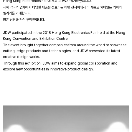
Hong Kong Electronics Fair에 저희 JDW가 참가하였습니다.
세계 각국의 업체에서 다양한 제품을 선보이는 이번 전시회에서 더 새롭고 재미있는 기회가
열리기를 기대합니다.
많은 성원과 관심 부탁드립니다.
JDW participated in the 2018 Hong Kong Electronics Fair held at the Hong
Kong Convention and Exhibition Centre.
The event brought together companies from around the world to showcase
cutting-edge products and technologies, and JDW presented its latest
creative design works.
Through this exhibition, JDW aims to expand global collaboration and
explore new opportunities in innovative product design.