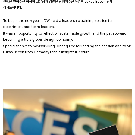
진행을 맡아주신 이정창 고문님과 강연을 진행해주신 독일의 Lukas Beech 님께
감사드립니다.
To begin the new year, JDW held a leadership training session for
department and team leaders.
It was an opportunity to reflect on sustainable growth and the path toward
becoming a truly global design company.
Special thanks to Advisor Jung-Chang Lee for leading the session and to Mr.
Lukas Beech from Germany for his insightful lecture.