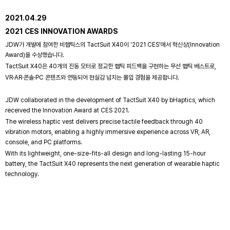
2021.04.29
2021 CES INNOVATION AWARDS
JDW가 개발에 참여한 비햅틱스의 TactSuit X40이 ‘2021 CES’에서 혁신상(Innovation
Award)을 수상했습니다.
TactSuit X40은 40개의 진동 모터로 정교한 햅틱 피드백을 구현하는 무선 햅틱 베스트로,
VR·AR·콘솔·PC 콘텐츠와 연동되어 현실감 넘치는 몰입 경험을 제공합니다.
JDW collaborated in the development of TactSuit X40 by bHaptics, which
received the Innovation Award at CES 2021.
The wireless haptic vest delivers precise tactile feedback through 40
vibration motors, enabling a highly immersive experience across VR, AR,
console, and PC platforms.
With its lightweight, one-size-fits-all design and long-lasting 15-hour
battery, the TactSuit X40 represents the next generation of wearable haptic
technology.